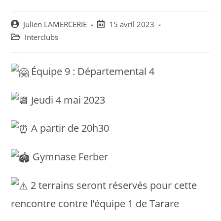
Post
Post
Julien LAMERCERIE
15 avril 2023
author:
published:
Post
Interclubs
category:
Équipe 9 : Départemental 4
Jeudi 4 mai 2023
A partir de 20h30
Gymnase Ferber
2 terrains seront réservés pour cette
rencontre contre l’équipe 1 de Tarare