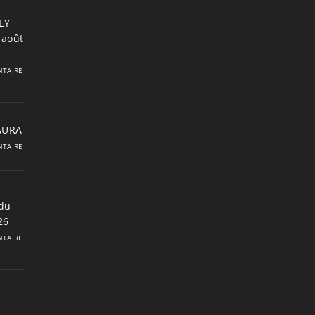
LY
 août
TAIRE
 AURA
TAIRE
du
26
TAIRE