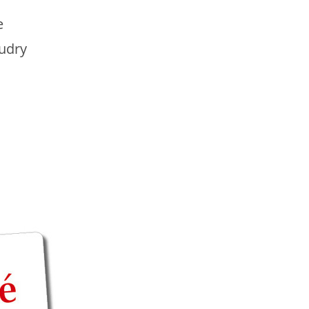
e
udry