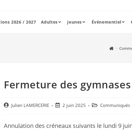
tions 2026 / 2027
Adultes
Jeunes
Événementiel
>
Commu
Fermeture des gymnases l
Post
Post
Post
Julien LAMERCERIE
2 juin 2025
Communiqués
author:
published:
category:
Annulation des créneaux suivants le lundi 9 juin