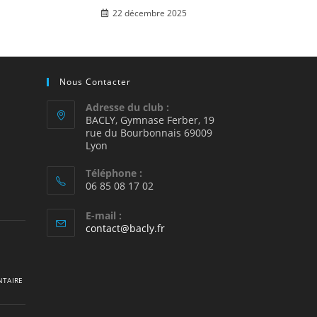
22 décembre 2025
Nous Contacter
Adresse du club :
BACLY, Gymnase Ferber, 19
rue du Bourbonnais 69009
2
Lyon
Téléphone :
06 85 08 17 02
E-mail :
S’ouvre
contact@bacly.fr
dans
votre
application
TAIRE