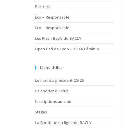
onglet
onglet
onglet
onglet
onglet
Portraits
Éco – Responsable
Éco – Responsable
Les Flash Bad’s du BACLY
Open Bad de Lyon – 100% Féminin
Liens Utiles
Le mot du président 25/26
Calendrier du club
Inscriptions au club
Stages
La Boutique en ligne du BACLY