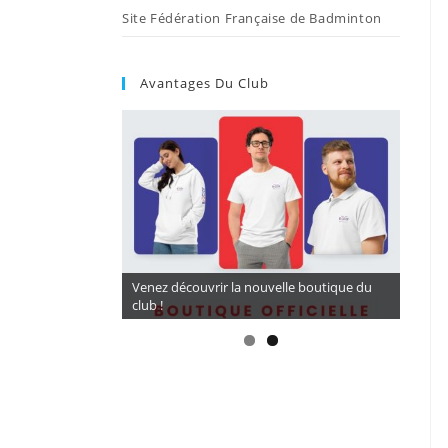
Site Fédération Française de Badminton
Avantages Du Club
CORDAGES A TARIF PRÉFÉRENTIEL 16,5€ (
Venez découvrir la nouvelle boutique du
BG 65) avec LARDE SPORTS
club !