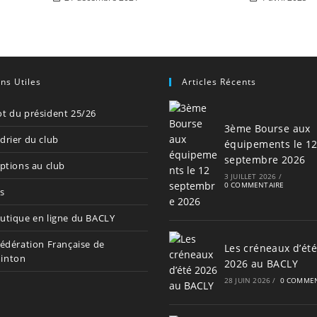
ens Utiles
Articles Récents
t du président 25/26
3ème Bourse aux
drier du club
équipements le 1
septembre 2026
iptions au club
3 JUILLET 2026
/
0 COMMENTAIRE
s
utique en ligne du BACLY
Fédération Française de
Les créneaux d’été
inton
2026 au BACLY
28 JUIN 2026
/
0 COMMEN