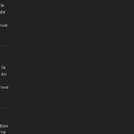
le
 de
AIRE
 la
7 au
TAIRE
tion
 19