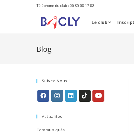
Skip
Téléphone du club : 06 85 08 17 02
to
content
Le club
Inscrip
Blog
Suivez-Nous !
S’ouvre
S’ouvre
S’ouvre
S’ouvre
S’ouvre
dans
dans
dans
dans
dans
Actualités
un
un
un
un
un
nouvel
nouvel
nouvel
nouvel
nouvel
Communiqués