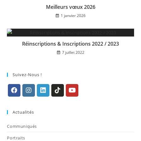
Meilleurs vœux 2026
1 janvier 2026
Réinscriptions & Inscriptions 2022 / 2023
7 juillet 2022
Suivez-Nous !
S’ouvre
S’ouvre
S’ouvre
S’ouvre
S’ouvre
dans
dans
dans
dans
dans
Actualités
un
un
un
un
un
nouvel
nouvel
nouvel
nouvel
nouvel
Communiqués
onglet
onglet
onglet
onglet
onglet
Portraits