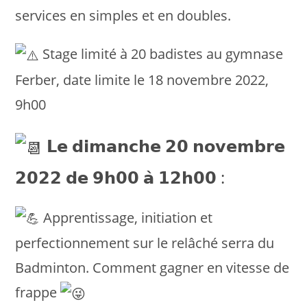
services en simples et en doubles.
Stage limité à 20 badistes au gymnase
Ferber, date limite le 18 novembre 2022,
9h00
𝗟𝗲 𝗱𝗶𝗺𝗮𝗻𝗰𝗵𝗲 𝟮𝟬 𝗻𝗼𝘃𝗲𝗺𝗯𝗿𝗲
𝟮𝟬𝟮𝟮 𝗱𝗲 𝟵𝗵𝟬𝟬 𝗮̀ 𝟭𝟮𝗵𝟬𝟬 :
Apprentissage, initiation et
perfectionnement sur le relâché serra du
Badminton. Comment gagner en vitesse de
frappe