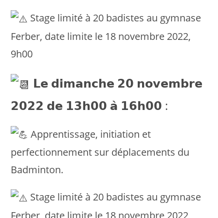
Stage limité à 20 badistes au gymnase
Ferber, date limite le 18 novembre 2022,
9h00
𝗟𝗲 𝗱𝗶𝗺𝗮𝗻𝗰𝗵𝗲 𝟮𝟬 𝗻𝗼𝘃𝗲𝗺𝗯𝗿𝗲
𝟮𝟬𝟮𝟮 𝗱𝗲 𝟭𝟯𝗵𝟬𝟬 𝗮̀ 𝟭𝟲𝗵𝟬𝟬 :
Apprentissage, initiation et
perfectionnement sur déplacements du
Badminton.
Stage limité à 20 badistes au gymnase
Ferber, date limite le 18 novembre 2022,