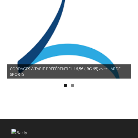
CORDAGES A TARIF PRÉFÉRENTIEL 16,5€ ( BG 65) avec LARDE
SPORTS