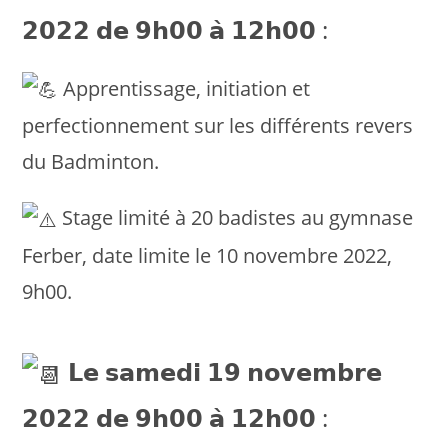
𝟮𝟬𝟮𝟮 𝗱𝗲 𝟵𝗵𝟬𝟬 𝗮̀ 𝟭𝟮𝗵𝟬𝟬 :
Apprentissage, initiation et
perfectionnement sur les différents revers
du Badminton.
Stage limité à 20 badistes au gymnase
Ferber, date limite le 10 novembre 2022,
9h00.
𝗟𝗲 𝘀𝗮𝗺𝗲𝗱𝗶 𝟭𝟵 𝗻𝗼𝘃𝗲𝗺𝗯𝗿𝗲
𝟮𝟬𝟮𝟮 𝗱𝗲 𝟵𝗵𝟬𝟬 𝗮̀ 𝟭𝟮𝗵𝟬𝟬 :