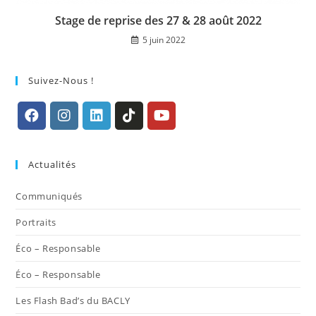
Stage de reprise des 27 & 28 août 2022
5 juin 2022
Suivez-Nous !
S’ouvre
S’ouvre
S’ouvre
S’ouvre
S’ouvre
dans
dans
dans
dans
dans
Actualités
un
un
un
un
un
nouvel
nouvel
nouvel
nouvel
nouvel
Communiqués
onglet
onglet
onglet
onglet
onglet
Portraits
Éco – Responsable
Éco – Responsable
Les Flash Bad’s du BACLY