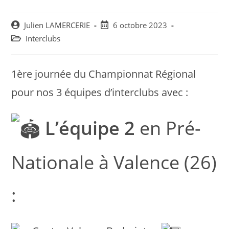
Post
Post
Julien LAMERCERIE
6 octobre 2023
author:
published:
Post
Interclubs
category:
1ère journée du Championnat Régional
pour nos 3 équipes d’interclubs avec :
L’équipe 2
en Pré-
Nationale à Valence (26)
: