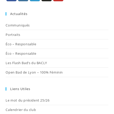
S’ouvre
S’ouvre
S’ouvre
S’ouvre
S’ouvre
dans
dans
dans
dans
dans
Actualités
un
un
un
un
un
nouvel
nouvel
nouvel
nouvel
nouvel
Communiqués
onglet
onglet
onglet
onglet
onglet
Portraits
Éco – Responsable
Éco – Responsable
Les Flash Bad’s du BACLY
Open Bad de Lyon – 100% Féminin
Liens Utiles
Le mot du président 25/26
Calendrier du club