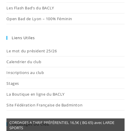
Les Flash Bad’s du BACLY
Open Bad de Lyon – 100% Féminin
Liens Utiles
Le mot du président 25/26
Calendrier du club
Inscriptions au club
Stages
La Boutique en ligne du BACLY
Site Fédération Française de Badminton
CORDAGES A TARIF PRÉFÉRENTIEL 16,5€ ( BG 65) avec LARDE
Avantages Du Club
SPORTS