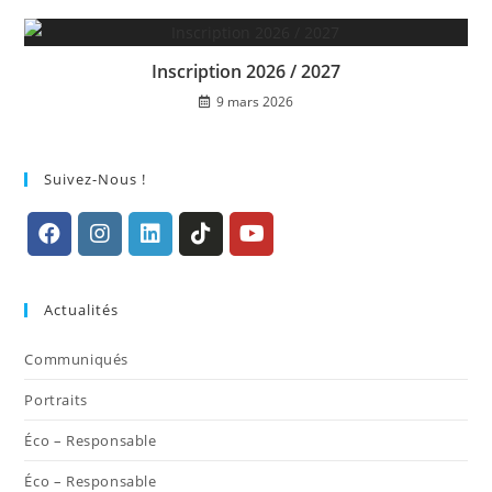
Inscription 2026 / 2027
9 mars 2026
Suivez-Nous !
S’ouvre
S’ouvre
S’ouvre
S’ouvre
S’ouvre
dans
dans
dans
dans
dans
Actualités
un
un
un
un
un
nouvel
nouvel
nouvel
nouvel
nouvel
Communiqués
onglet
onglet
onglet
onglet
onglet
Portraits
Éco – Responsable
Éco – Responsable