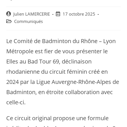
Post
Post
Julien LAMERCERIE
17 octobre 2025
author:
published:
Post
Communiqués
category:
Le Comité de Badminton du Rhône – Lyon
Métropole est fier de vous présenter le
Elles au Bad Tour 69, déclinaison
rhodanienne du circuit féminin créé en
2024 par la Ligue Auvergne-Rhône-Alpes de
Badminton, en étroite collaboration avec
celle-ci.
Ce circuit original propose une formule