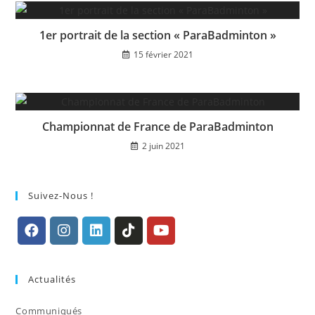
1er portrait de la section « ParaBadminton »
15 février 2021
Championnat de France de ParaBadminton
2 juin 2021
Suivez-Nous !
S’ouvre
S’ouvre
S’ouvre
S’ouvre
S’ouvre
dans
dans
dans
dans
dans
Actualités
un
un
un
un
un
nouvel
nouvel
nouvel
nouvel
nouvel
Communiqués