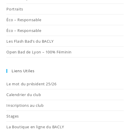
onglet
onglet
onglet
onglet
onglet
Portraits
Éco – Responsable
Éco – Responsable
Les Flash Bad’s du BACLY
Open Bad de Lyon – 100% Féminin
Liens Utiles
Le mot du président 25/26
Calendrier du club
Inscriptions au club
Stages
La Boutique en ligne du BACLY