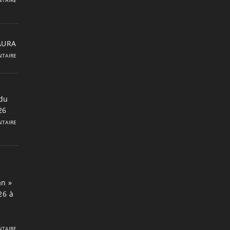
 AURA
TAIRE
du
26
TAIRE
an »
26 à
e
TAIRE