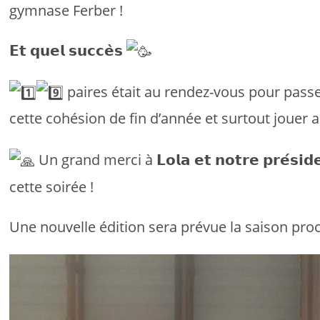
gymnase Ferber !
𝗘𝘁 𝗾𝘂𝗲𝗹 𝘀𝘂𝗰𝗰𝗲̀𝘀
paires était au rendez-vous pour pass
cette cohésion de fin d’année et surtout jouer
Un grand merci à 𝗟𝗼𝗹𝗮 𝗲𝘁 𝗻𝗼𝘁𝗿𝗲 𝗽𝗿𝗲́𝘀𝗶
cette soirée !
Une nouvelle édition sera prévue la saison pro