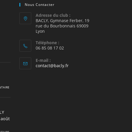
Nous Contacter
Adresse du club :
BACLY, Gymnase Ferber, 19
rue du Bourbonnais 69009
2
Lyon
Téléphone :
06 85 08 17 02
E-mail :
S’ouvre
contact@bacly.fr
dans
votre
application
TAIRE
LY
 août
TAIRE