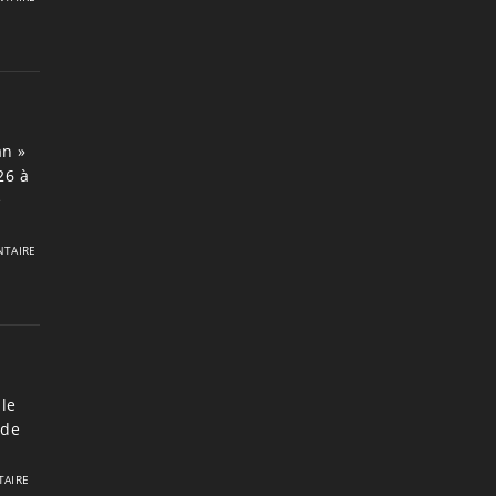
an »
26 à
e
TAIRE
le
 de
AIRE