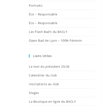
onglet
onglet
onglet
onglet
onglet
Portraits
Éco – Responsable
Éco – Responsable
Les Flash Bad’s du BACLY
Open Bad de Lyon – 100% Féminin
Liens Utiles
Le mot du président 25/26
Calendrier du club
Inscriptions au club
Stages
La Boutique en ligne du BACLY