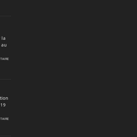
 la
7 au
TAIRE
tion
 19
TAIRE