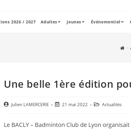
tions 2026 / 2027
Adultes
Jeunes
Événementiel
>
Une belle 1ère édition pou
Post
Post
Post
Julien LAMERCERIE
21 mai 2022
Actualités
author:
published:
category:
Le BACLY – Badminton Club de Lyon organisait 