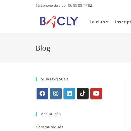
Skip
Téléphone du club : 06 85 08 17 02
to
content
Le club
Inscrip
Blog
Suivez-Nous !
S’ouvre
S’ouvre
S’ouvre
S’ouvre
S’ouvre
dans
dans
dans
dans
dans
Actualités
un
un
un
un
un
nouvel
nouvel
nouvel
nouvel
nouvel
Communiqués