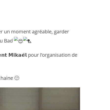
er un moment agréable, garder
 au Bad
𝗲𝗻𝘁 𝗠𝗶𝗸𝗮𝗲̈𝗹 pour l’organisation de
chaine 🙂