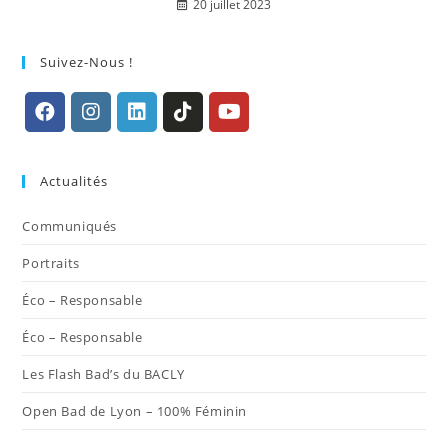
20 juillet 2023
Suivez-Nous !
S’ouvre
S’ouvre
S’ouvre
S’ouvre
S’ouvre
dans
dans
dans
dans
dans
Actualités
un
un
un
un
un
nouvel
nouvel
nouvel
nouvel
nouvel
Communiqués
onglet
onglet
onglet
onglet
onglet
Portraits
Éco – Responsable
Éco – Responsable
Les Flash Bad’s du BACLY
Open Bad de Lyon – 100% Féminin