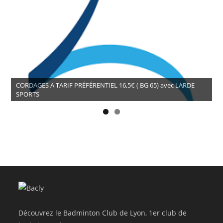
CORDAGES A TARIF PRÉFÉRENTIEL 16,5€ ( BG 65) avec LARDE
SPORTS
Découvrez le Badminton Club de Lyon, 1er club de