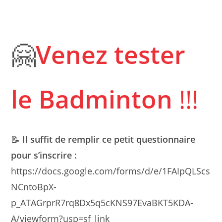
🤗
Venez tester
le Badminton
!!!
📝
Il suffit de remplir ce petit questionnaire
pour s’inscrire :
https://docs.google.com/forms/d/e/1FAIpQLScs
NCntoBpX-
p_ATAGrprR7rq8Dx5q5cKNS97EvaBKT5KDA-
A/viewform?usp=sf_link