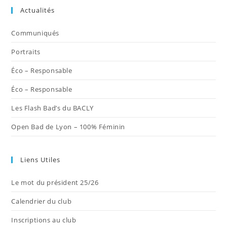
dans
dans
dans
dans
dans
Actualités
un
un
un
un
un
nouvel
nouvel
nouvel
nouvel
nouvel
Communiqués
onglet
onglet
onglet
onglet
onglet
Portraits
Éco – Responsable
Éco – Responsable
Les Flash Bad’s du BACLY
Open Bad de Lyon – 100% Féminin
Liens Utiles
Le mot du président 25/26
Calendrier du club
Inscriptions au club