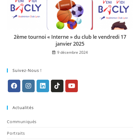
2ème tournoi « Interne » du club le vendredi 17
janvier 2025
9 décembre 2024
Suivez-Nous !
S’ouvre
S’ouvre
S’ouvre
S’ouvre
S’ouvre
dans
dans
dans
dans
dans
Actualités
un
un
un
un
un
nouvel
nouvel
nouvel
nouvel
nouvel
Communiqués
onglet
onglet
onglet
onglet
onglet
Portraits