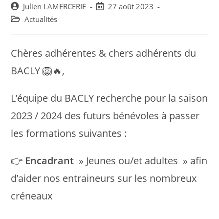
Post
Post
Julien LAMERCERIE
27 août 2023
author:
published:
Post
Actualités
category:
Chères adhérentes & chers adhérents du
BACLY 🦁🔥,
L’équipe du BACLY recherche pour la saison
2023 / 2024 des futurs bénévoles à passer
les formations suivantes :
👉
Encadrant
» Jeunes ou/et adultes » afin
d’aider nos entraineurs sur les nombreux
créneaux