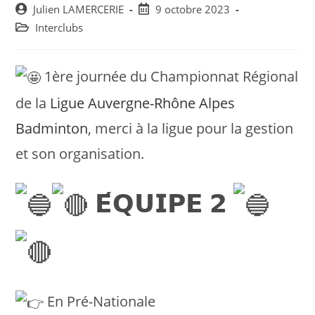
Post
Post
Julien LAMERCERIE
9 octobre 2023
author:
published:
Post
Interclubs
category:
1ère journée du Championnat Régional
de la
Ligue Auvergne-Rhône Alpes
Badminton
, merci à la ligue pour la gestion
et son organisation.
𝗘́𝗤𝗨𝗜𝗣𝗘 𝟮
En Pré-Nationale