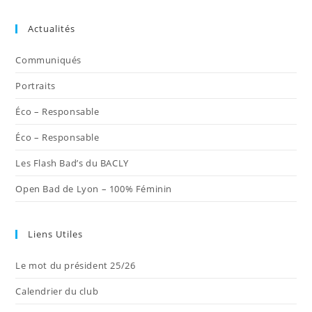
S’ouvre
S’ouvre
S’ouvre
S’ouvre
S’ouvre
dans
dans
dans
dans
dans
Actualités
un
un
un
un
un
nouvel
nouvel
nouvel
nouvel
nouvel
Communiqués
onglet
onglet
onglet
onglet
onglet
Portraits
Éco – Responsable
Éco – Responsable
Les Flash Bad’s du BACLY
Open Bad de Lyon – 100% Féminin
Liens Utiles
Le mot du président 25/26
Calendrier du club