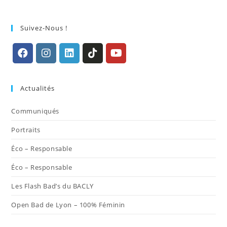
Suivez-Nous !
S’ouvre
S’ouvre
S’ouvre
S’ouvre
S’ouvre
dans
dans
dans
dans
dans
Actualités
un
un
un
un
un
nouvel
nouvel
nouvel
nouvel
nouvel
Communiqués
onglet
onglet
onglet
onglet
onglet
Portraits
Éco – Responsable
Éco – Responsable
Les Flash Bad’s du BACLY
Open Bad de Lyon – 100% Féminin