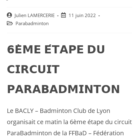
Post
Post
Julien LAMERCERIE
11 juin 2022
author:
published:
Post
Parabadminton
category:
𝟲𝗘̀𝗠𝗘 𝗘́𝗧𝗔𝗣𝗘 𝗗𝗨
𝗖𝗜𝗥𝗖𝗨𝗜𝗧
𝗣𝗔𝗥𝗔𝗕𝗔𝗗𝗠𝗜𝗡𝗧𝗢𝗡
Le BACLY – Badminton Club de Lyon
organisait ce matin la 6ème étape du circuit
ParaBadminton de la FFBaD – Fédération