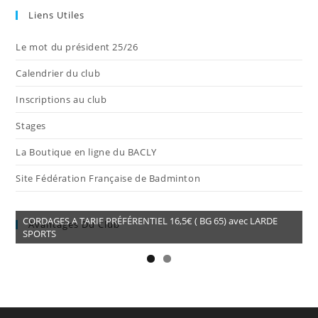
Liens Utiles
Le mot du président 25/26
Calendrier du club
Inscriptions au club
Stages
La Boutique en ligne du BACLY
Site Fédération Française de Badminton
CORDAGES A TARIF PRÉFÉRENTIEL 16,5€ ( BG 65) avec LARDE
Avantages Du Club
SPORTS