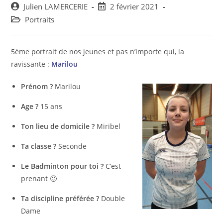
Post
Post
Julien LAMERCERIE
2 février 2021
author:
published:
Post
Portraits
category:
5ème portrait de nos jeunes et pas n’importe qui, la
ravissante :
Marilou
Prénom ?
Marilou
Age ?
15 ans
Ton lieu de domicile ?
Miribel
Ta classe ?
Seconde
Le Badminton pour toi ?
C’est
prenant 🙂
Ta discipline préférée ?
Double
Dame