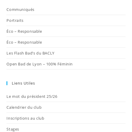
nouvel
nouvel
nouvel
nouvel
nouvel
Communiqués
onglet
onglet
onglet
onglet
onglet
Portraits
Éco – Responsable
Éco – Responsable
Les Flash Bad’s du BACLY
Open Bad de Lyon – 100% Féminin
Liens Utiles
Le mot du président 25/26
Calendrier du club
Inscriptions au club
Stages