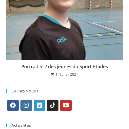
Portrait n°2 des jeunes du Sport-Etudes
1 février 2021
Suivez-Nous !
S’ouvre
S’ouvre
S’ouvre
S’ouvre
S’ouvre
dans
dans
dans
dans
dans
Actualités
un
un
un
un
un