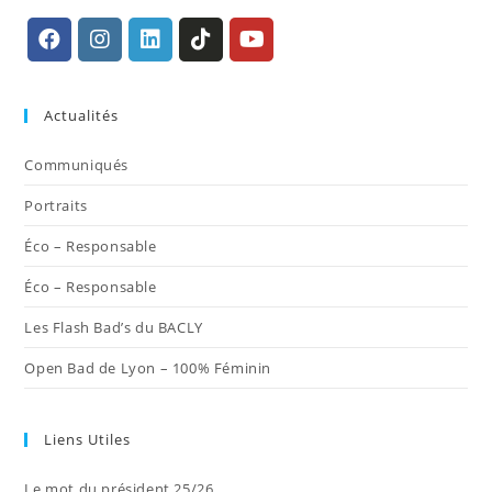
S’ouvre
S’ouvre
S’ouvre
S’ouvre
S’ouvre
dans
dans
dans
dans
dans
Actualités
un
un
un
un
un
nouvel
nouvel
nouvel
nouvel
nouvel
Communiqués
onglet
onglet
onglet
onglet
onglet
Portraits
Éco – Responsable
Éco – Responsable
Les Flash Bad’s du BACLY
Open Bad de Lyon – 100% Féminin
Liens Utiles
Le mot du président 25/26