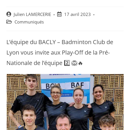
Post
Post
Julien LAMERCERIE
17 avril 2023
author:
published:
Post
Communiqués
category:
L’équipe du BACLY – Badminton Club de
Lyon vous invite aux Play-Off de la Pré-
Nationale de l’équipe 2️⃣ 🦁🔥