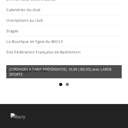
Calendrier du club
Inscriptions au club
Stages
La Boutique en ligne du BACLY
Site Fédération Française de Badminton
CORDAGES A TARIF PRÉFÉRENTIEL 16,5€ ( BG 65) avec LARDE
Avantages Du Club
SPORTS