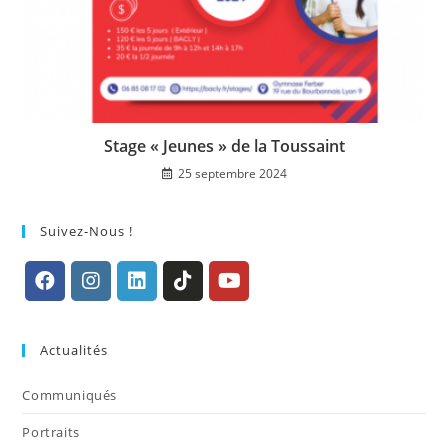
Stage « Jeunes » de la Toussaint
25 septembre 2024
Suivez-Nous !
S’ouvre
S’ouvre
S’ouvre
S’ouvre
S’ouvre
dans
dans
dans
dans
dans
Actualités
un
un
un
un
un
nouvel
nouvel
nouvel
nouvel
nouvel
Communiqués
onglet
onglet
onglet
onglet
onglet
Portraits