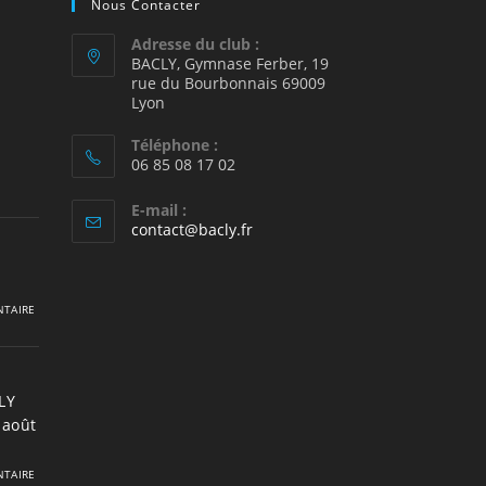
Nous Contacter
Adresse du club :
BACLY, Gymnase Ferber, 19
rue du Bourbonnais 69009
2
Lyon
Téléphone :
06 85 08 17 02
E-mail :
S’ouvre
contact@bacly.fr
dans
votre
application
TAIRE
LY
 août
TAIRE