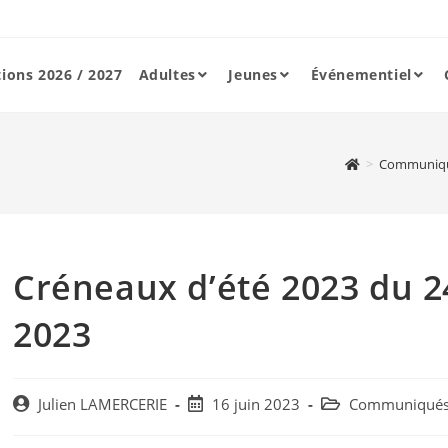
tions 2026 / 2027
Adultes
Jeunes
Événementiel
>
Communiq
Créneaux d’été 2023 du 24
2023
Post
Post
Post
Julien LAMERCERIE
16 juin 2023
Communiqué
author:
published:
category: