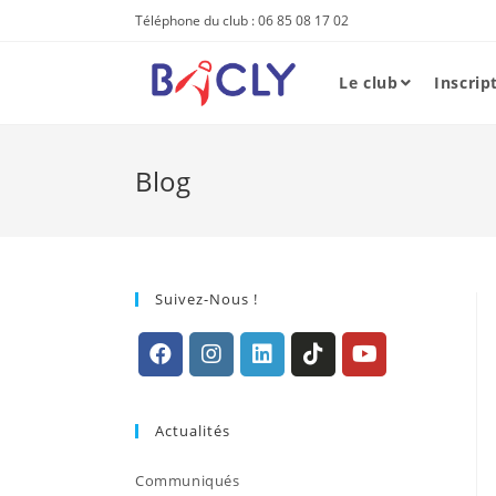
Skip
Téléphone du club : 06 85 08 17 02
to
content
Le club
Inscrip
Blog
Suivez-Nous !
S’ouvre
S’ouvre
S’ouvre
S’ouvre
S’ouvre
dans
dans
dans
dans
dans
Actualités
un
un
un
un
un
nouvel
nouvel
nouvel
nouvel
nouvel
Communiqués