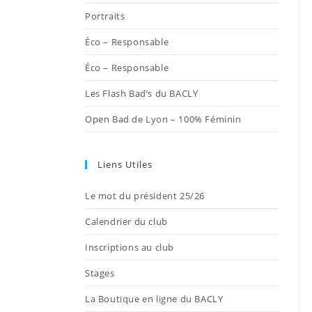
onglet
onglet
onglet
onglet
onglet
Portraits
Éco – Responsable
Éco – Responsable
Les Flash Bad’s du BACLY
Open Bad de Lyon – 100% Féminin
Liens Utiles
Le mot du président 25/26
Calendrier du club
Inscriptions au club
Stages
La Boutique en ligne du BACLY