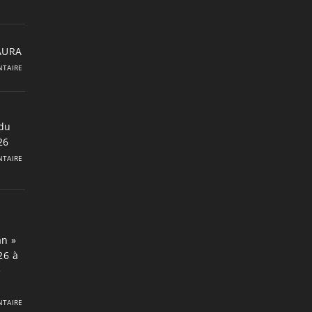
 AURA
TAIRE
du
26
TAIRE
an »
26 à
e
TAIRE