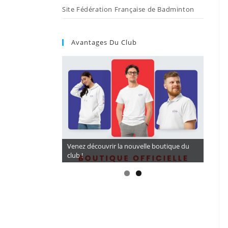
Site Fédération Française de Badminton
Avantages Du Club
CORDAGES A TARIF PRÉFÉRENTIEL 16,5€ (
Venez découvrir la nouvelle boutique du
BG 65) avec LARDE SPORTS
club !