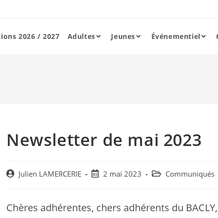
tions 2026 / 2027
Adultes
Jeunes
Événementiel
Newsletter de mai 2023
Post
Post
Post
Julien LAMERCERIE
2 mai 2023
Communiqués
author:
published:
category:
Chères adhérentes, chers adhérents du BACLY,