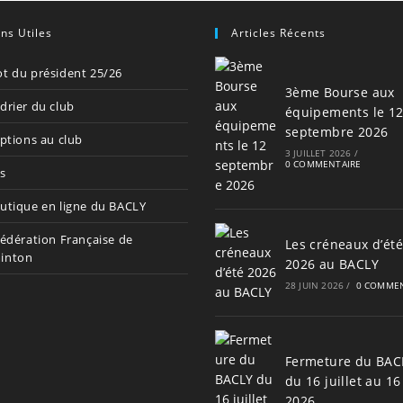
ens Utiles
Articles Récents
t du président 25/26
3ème Bourse aux
drier du club
équipements le 1
septembre 2026
iptions au club
3 JUILLET 2026
/
0 COMMENTAIRE
s
utique en ligne du BACLY
Fédération Française de
Les créneaux d’été
inton
2026 au BACLY
28 JUIN 2026
/
0 COMMEN
Fermeture du BAC
du 16 juillet au 16
2026