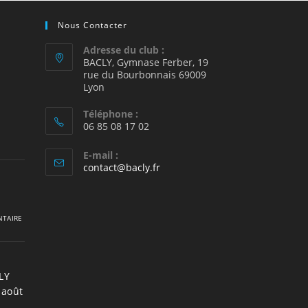
Nous Contacter
Adresse du club :
BACLY, Gymnase Ferber, 19
rue du Bourbonnais 69009
2
Lyon
Téléphone :
06 85 08 17 02
E-mail :
S’ouvre
contact@bacly.fr
dans
votre
application
TAIRE
LY
 août