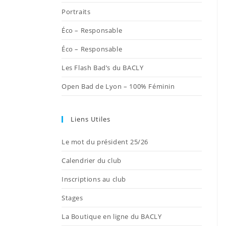
onglet
onglet
onglet
onglet
onglet
Portraits
Éco – Responsable
Éco – Responsable
Les Flash Bad’s du BACLY
Open Bad de Lyon – 100% Féminin
Liens Utiles
Le mot du président 25/26
Calendrier du club
Inscriptions au club
Stages
La Boutique en ligne du BACLY