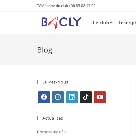
Skip
Téléphone du club : 06 85 08 17 02
to
content
Le club
Inscrip
Blog
Suivez-Nous !
S’ouvre
S’ouvre
S’ouvre
S’ouvre
S’ouvre
dans
dans
dans
dans
dans
Actualités
un
un
un
un
un
nouvel
nouvel
nouvel
nouvel
nouvel
Communiqués