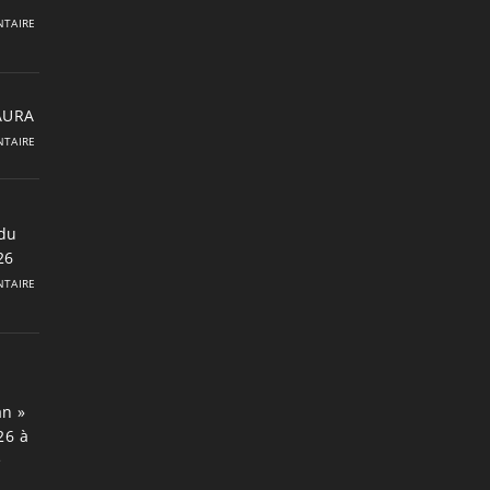
TAIRE
 AURA
TAIRE
du
26
TAIRE
an »
26 à
e