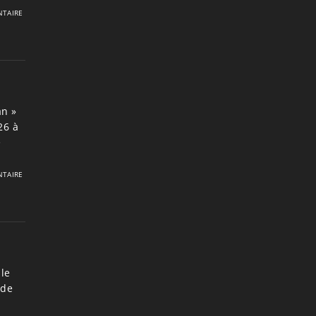
TAIRE
an »
26 à
e
TAIRE
le
 de