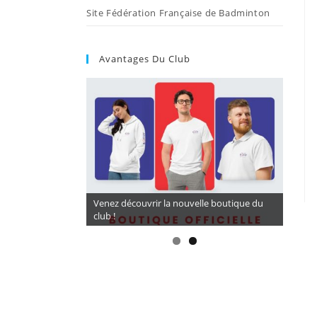
Site Fédération Française de Badminton
Avantages Du Club
CORDAGES A TARIF PRÉFÉRENTIEL 16,5€ (
Venez découvrir la nouvelle boutique du
BG 65) avec LARDE SPORTS
club !