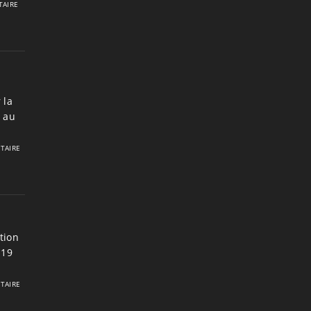
AIRE
 la
7 au
TAIRE
tion
 19
TAIRE