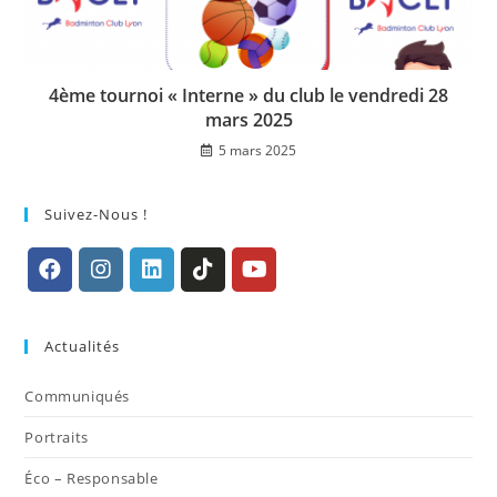
4ème tournoi « Interne » du club le vendredi 28
mars 2025
5 mars 2025
Suivez-Nous !
S’ouvre
S’ouvre
S’ouvre
S’ouvre
S’ouvre
dans
dans
dans
dans
dans
Actualités
un
un
un
un
un
nouvel
nouvel
nouvel
nouvel
nouvel
Communiqués
onglet
onglet
onglet
onglet
onglet
Portraits
Éco – Responsable