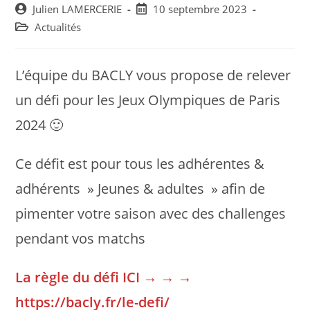
Post
Post
Julien LAMERCERIE
10 septembre 2023
author:
published:
Post
Actualités
category:
L’équipe du BACLY vous propose de relever
un défi pour les Jeux Olympiques de Paris
2024 🙂
Ce défit est pour tous les adhérentes &
adhérents » Jeunes & adultes » afin de
pimenter votre saison avec des challenges
pendant vos matchs
La règle du défi ICI → → →
https://bacly.fr/le-defi/