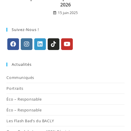
2026
15 juin 2025
Suivez-Nous !
S’ouvre
S’ouvre
S’ouvre
S’ouvre
S’ouvre
dans
dans
dans
dans
dans
Actualités
un
un
un
un
un
nouvel
nouvel
nouvel
nouvel
nouvel
Communiqués
onglet
onglet
onglet
onglet
onglet
Portraits
Éco – Responsable
Éco – Responsable
Les Flash Bad’s du BACLY