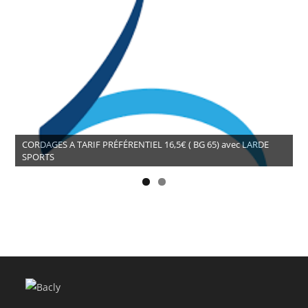
CORDAGES A TARIF PRÉFÉRENTIEL 16,5€ ( BG 65) avec LARDE
SPORTS