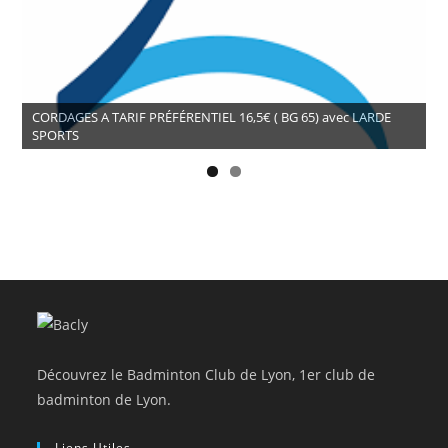
CORDAGES A TARIF PRÉFÉRENTIEL 16,5€ ( BG 65) avec LARDE
SPORTS
Découvrez le Badminton Club de Lyon, 1er club de
badminton de Lyon.
Liens Utiles