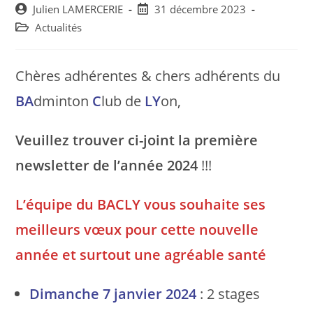
Post
Post
Julien LAMERCERIE
31 décembre 2023
author:
published:
Post
Actualités
category:
Chères adhérentes & chers adhérents du
BA
dminton
C
lub de
LY
on,
Veuillez trouver ci-joint la première
newsletter de l’année 2024
!!!
L’équipe du BACLY vous souhaite ses
meilleurs vœux pour cette nouvelle
année et surtout une agréable santé
Dimanche 7 janvier 2024
: 2 stages