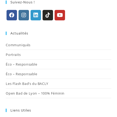
Suivez-Nous !
S’ouvre
S’ouvre
S’ouvre
S’ouvre
S’ouvre
dans
dans
dans
dans
dans
Actualités
un
un
un
un
un
nouvel
nouvel
nouvel
nouvel
nouvel
Communiqués
onglet
onglet
onglet
onglet
onglet
Portraits
Éco – Responsable
Éco – Responsable
Les Flash Bad’s du BACLY
Open Bad de Lyon – 100% Féminin
Liens Utiles