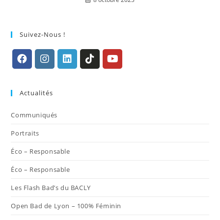
Suivez-Nous !
S’ouvre
S’ouvre
S’ouvre
S’ouvre
S’ouvre
dans
dans
dans
dans
dans
Actualités
un
un
un
un
un
nouvel
nouvel
nouvel
nouvel
nouvel
Communiqués
onglet
onglet
onglet
onglet
onglet
Portraits
Éco – Responsable
Éco – Responsable
Les Flash Bad’s du BACLY
Open Bad de Lyon – 100% Féminin