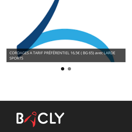
CORDAGES A TARIF PRÉFÉRENTIEL 16,5€ ( BG 65) avec LARDE
SPORTS