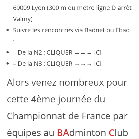
69009 Lyon (300 m du métro ligne D arrêt
Valmy)
Suivre les rencontres via Badnet ou Ebad
:
– De la N2 : CLIQUER →→→
ICI
– De la N3 : CLIQUER →→→
ICI
Alors venez nombreux pour
cette
4
ème journée du
Championnat de France par
équipes au
BA
dminton
C
lub