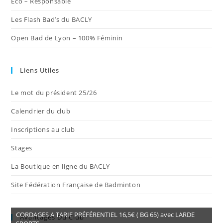
Éco – Responsable
Les Flash Bad’s du BACLY
Open Bad de Lyon – 100% Féminin
Liens Utiles
Le mot du président 25/26
Calendrier du club
Inscriptions au club
Stages
La Boutique en ligne du BACLY
Site Fédération Française de Badminton
CORDAGES A TARIF PRÉFÉRENTIEL 16,5€ ( BG 65) avec LARDE
Avantages Du Club