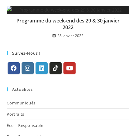
Programme du week-end des 29 & 30 janvier
2022
28 janvier 2022
Suivez-Nous !
S’ouvre
S’ouvre
S’ouvre
S’ouvre
S’ouvre
dans
dans
dans
dans
dans
Actualités
un
un
un
un
un
nouvel
nouvel
nouvel
nouvel
nouvel
Communiqués
onglet
onglet
onglet
onglet
onglet
Portraits
Éco – Responsable