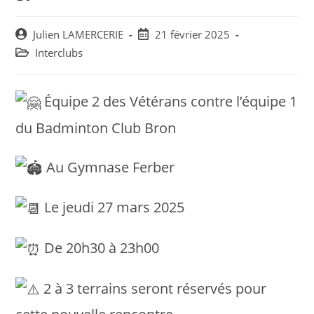
Post
Post
Julien LAMERCERIE
21 février 2025
author:
published:
Post
Interclubs
category:
Équipe 2 des Vétérans contre l’équipe 1
du Badminton Club Bron
Au Gymnase Ferber
Le jeudi 27 mars 2025
De 20h30 à 23h00
2 à 3 terrains seront réservés pour