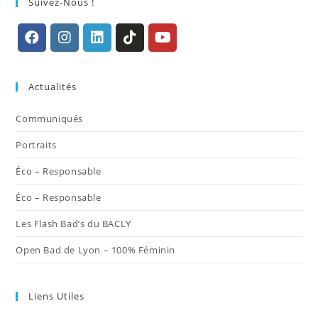
Suivez-Nous !
S’ouvre
S’ouvre
S’ouvre
S’ouvre
S’ouvre
dans
dans
dans
dans
dans
Actualités
un
un
un
un
un
nouvel
nouvel
nouvel
nouvel
nouvel
Communiqués
onglet
onglet
onglet
onglet
onglet
Portraits
Éco – Responsable
Éco – Responsable
Les Flash Bad’s du BACLY
Open Bad de Lyon – 100% Féminin
Liens Utiles