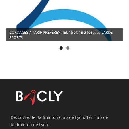
CORDAGES A TARIF PRÉFÉRENTIEL 16,5€ ( BG 65) avec LARDE
SPORTS
Découvrez le Badminton Club de Lyon, 1er club de
badminton de Lyon.