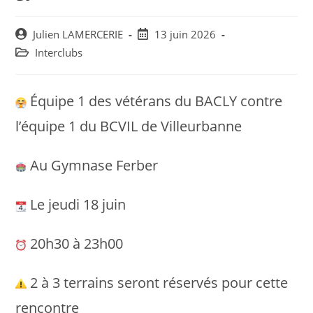
Post
Post
Julien LAMERCERIE
13 juin 2026
author:
published:
Post
Interclubs
category:
Équipe 1 des vétérans du BACLY contre
l’équipe 1 du BCVIL de Villeurbanne
Au Gymnase Ferber
Le jeudi 18 juin
20h30 à 23h00
2 à 3 terrains seront réservés pour cette
rencontre