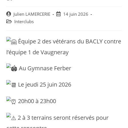
Post
Post
Julien LAMERCERIE
14 juin 2026
author:
published:
Post
Interclubs
category:
Équipe 2 des vétérans du BACLY contre
l’équipe 1 de Vaugneray
Au Gymnase Ferber
Le jeudi 25 juin 2026
20h00 à 23h00
2 à 3 terrains seront réservés pour