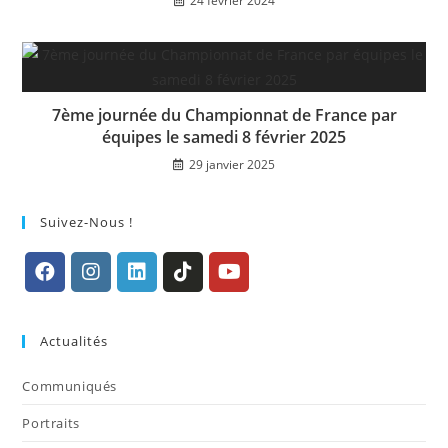
24 février 2024
7ème journée du Championnat de France par
équipes le samedi 8 février 2025
29 janvier 2025
Suivez-Nous !
S’ouvre
S’ouvre
S’ouvre
S’ouvre
S’ouvre
dans
dans
dans
dans
dans
Actualités
un
un
un
un
un
nouvel
nouvel
nouvel
nouvel
nouvel
Communiqués
onglet
onglet
onglet
onglet
onglet
Portraits