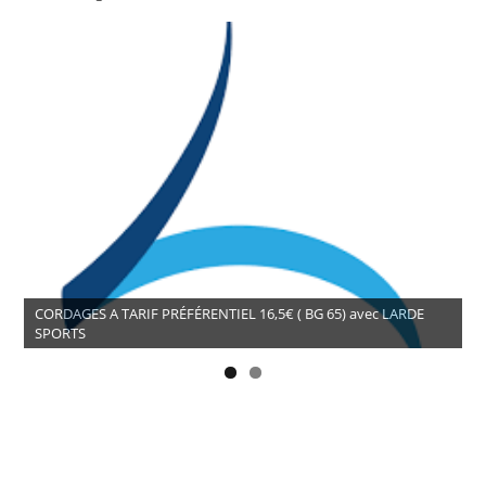
CORDAGES A TARIF PRÉFÉRENTIEL 16,5€ ( BG 65) avec LARDE
SPORTS