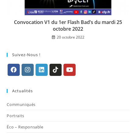
Convocation V1 du 1er Flash Bad’s du mardi 25
octobre 2022
20 octobre 2022
Suivez-Nous !
S’ouvre
S’ouvre
S’ouvre
S’ouvre
S’ouvre
dans
dans
dans
dans
dans
Actualités
un
un
un
un
un
nouvel
nouvel
nouvel
nouvel
nouvel
Communiqués
onglet
onglet
onglet
onglet
onglet
Portraits
Éco – Responsable