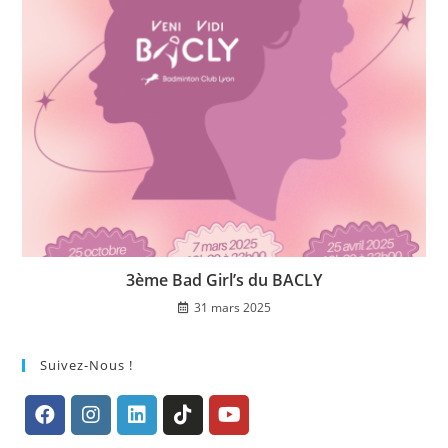
3ème Bad Girl’s du BACLY
31 mars 2025
Suivez-Nous !
S’ouvre
S’ouvre
S’ouvre
S’ouvre
S’ouvre