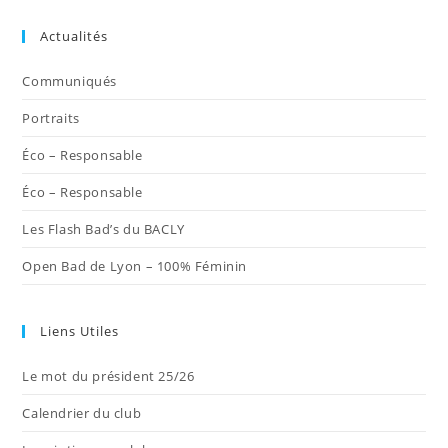
dans
dans
dans
dans
dans
Actualités
un
un
un
un
un
nouvel
nouvel
nouvel
nouvel
nouvel
Communiqués
onglet
onglet
onglet
onglet
onglet
Portraits
Éco – Responsable
Éco – Responsable
Les Flash Bad’s du BACLY
Open Bad de Lyon – 100% Féminin
Liens Utiles
Le mot du président 25/26
Calendrier du club