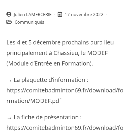
Post
Post
Julien LAMERCERIE
17 novembre 2022
author:
published:
Post
Communiqués
category:
Les 4 et 5 décembre prochains aura lieu
principalement à Chassieu, le MODEF
(Module d’Entrée en Formation).
→ La plaquette d’information :
https://comitebadminton69.fr/download/fo
rmation/MODEF.pdf
→ La fiche de présentation :
https://comitebadminton69.fr/download/fo