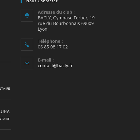
Nous Contacter
Adresse du club :
BACLY, Gymnase Ferber, 19
rue du Bourbonnais 69009
2
Lyon
Téléphone :
06 85 08 17 02
E-mail :
S’ouvre
contact@bacly.fr
dans
votre
application
TAIRE
 AURA
TAIRE