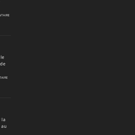
e
TAIRE
le
 de
AIRE
 la
7 au