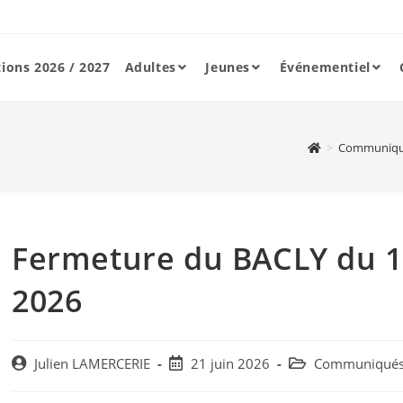
tions 2026 / 2027
Adultes
Jeunes
Événementiel
>
Communiqu
Fermeture du BACLY du 16
2026
Post
Post
Post
Julien LAMERCERIE
21 juin 2026
Communiqué
author:
published:
category: