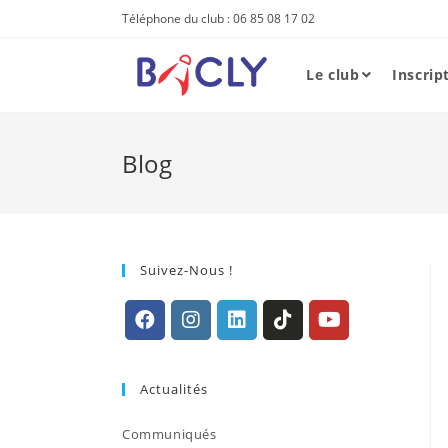
Skip
Téléphone du club : 06 85 08 17 02
to
content
Le club
Inscrip
Blog
Suivez-Nous !
S’ouvre
S’ouvre
S’ouvre
S’ouvre
S’ouvre
dans
dans
dans
dans
dans
Actualités
un
un
un
un
un
nouvel
nouvel
nouvel
nouvel
nouvel
Communiqués