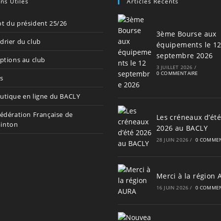
ens Utiles
Articles Récents
t du président 25/26
3ème Bourse aux
drier du club
équipements le 1
septembre 2026
iptions au club
3 JUILLET 2026
/
0 COMMENTAIRE
s
utique en ligne du BACLY
Fédération Française de
Les créneaux d’été
inton
2026 au BACLY
28 JUIN 2026
/
0 COMMEN
Merci à la région
16 JUIN 2026
/
0 COMMEN