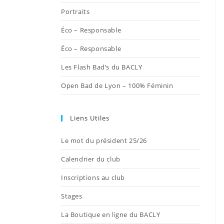
onglet
onglet
onglet
onglet
onglet
Portraits
Éco – Responsable
Éco – Responsable
Les Flash Bad’s du BACLY
Open Bad de Lyon – 100% Féminin
Liens Utiles
Le mot du président 25/26
Calendrier du club
Inscriptions au club
Stages
La Boutique en ligne du BACLY