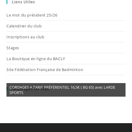
Liens Utiles
Le mot du président 25/26
Calendrier du club
Inscriptions au club
Stages
La Boutique en ligne du BACLY
Site Fédération Française de Badminton
CORDAGES A TARIF PRÉFÉRENTIEL 16,5€ ( BG 65) avec LARDE
Avantages Du Club
SPORTS