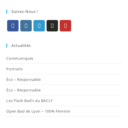
Suivez-Nous !
S’ouvre
S’ouvre
S’ouvre
S’ouvre
S’ouvre
dans
dans
dans
dans
dans
Actualités
un
un
un
un
un
nouvel
nouvel
nouvel
nouvel
nouvel
Communiqués
onglet
onglet
onglet
onglet
onglet
Portraits
Éco – Responsable
Éco – Responsable
Les Flash Bad’s du BACLY
Open Bad de Lyon – 100% Féminin