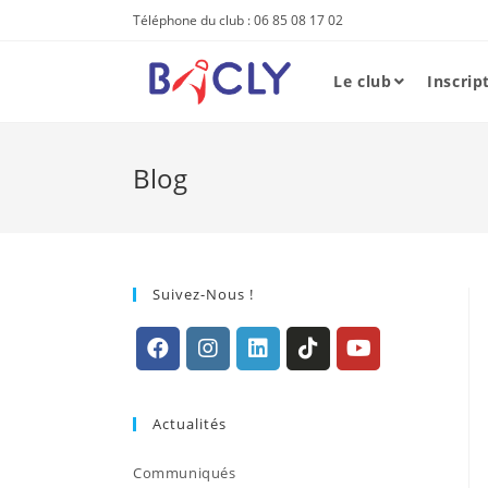
Skip
Téléphone du club : 06 85 08 17 02
to
content
Le club
Inscrip
Blog
Suivez-Nous !
S’ouvre
S’ouvre
S’ouvre
S’ouvre
S’ouvre
dans
dans
dans
dans
dans
Actualités
un
un
un
un
un
nouvel
nouvel
nouvel
nouvel
nouvel
Communiqués