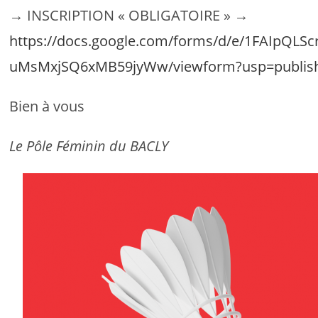
→ INSCRIPTION « OBLIGATOIRE » →
https://docs.google.com/forms/d/e/1FAIpQL
uMsMxjSQ6xMB59jyWw/viewform?usp=publish
Bien à vous
Le Pôle Féminin du BACLY