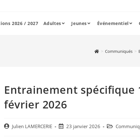
tions 2026 / 2027
Adultes
Jeunes
Événementiel
>
Communiqués
>
Entrainement spécifique 
février 2026
Post
Post
Post
Julien LAMERCERIE
23 janvier 2026
Communiq
author:
published:
category: