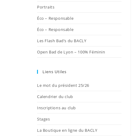
onglet
onglet
onglet
onglet
onglet
Portraits
Éco – Responsable
Éco – Responsable
Les Flash Bad’s du BACLY
Open Bad de Lyon – 100% Féminin
Liens Utiles
Le mot du président 25/26
Calendrier du club
Inscriptions au club
Stages
La Boutique en ligne du BACLY