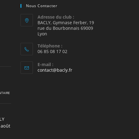
Nous Contacter
Adresse du club :
BACLY, Gymnase Ferber, 19
rue du Bourbonnais 69009
2
Lyon
Téléphone :
06 85 08 17 02
E-mail :
S’ouvre
contact@bacly.fr
dans
votre
application
TAIRE
LY
 août