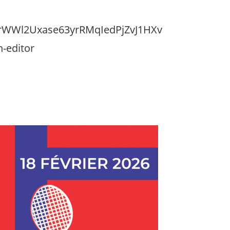
ScrWWl2Uxase63yrRMqIedPjZvJ1HXv
-editor