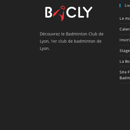
Li
Le mo
Calen
Découvrez le Badminton Club de
Inscr
Lyon, 1er club de badminton de
Lyon.
Stage
La Bo
Site 
Badm