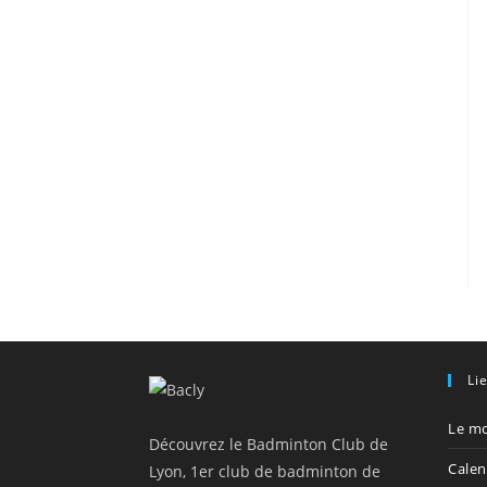
Li
Le mo
Découvrez le Badminton Club de
Calen
Lyon, 1er club de badminton de