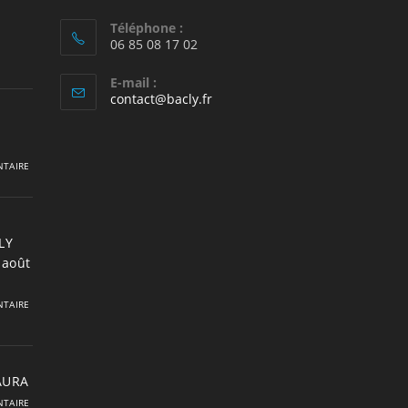
Téléphone :
06 85 08 17 02
E-mail :
S’ouvre
contact@bacly.fr
dans
votre
application
TAIRE
LY
 août
TAIRE
 AURA
TAIRE