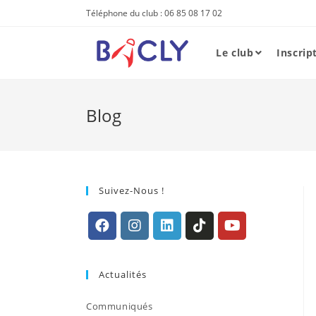
Skip
Téléphone du club : 06 85 08 17 02
to
content
Le club
Inscrip
Blog
Suivez-Nous !
S’ouvre
S’ouvre
S’ouvre
S’ouvre
S’ouvre
dans
dans
dans
dans
dans
Actualités
un
un
un
un
un
nouvel
nouvel
nouvel
nouvel
nouvel
Communiqués