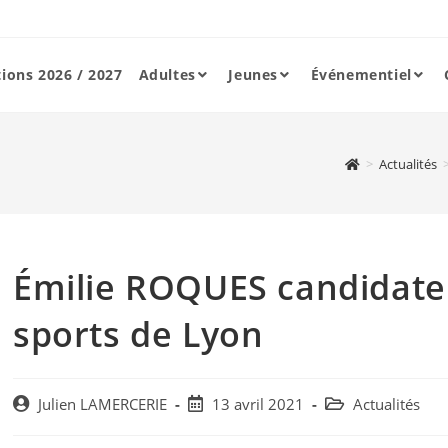
tions 2026 / 2027
Adultes
Jeunes
Événementiel
>
Actualités
Émilie ROQUES candidate à
sports de Lyon
Post
Post
Post
Julien LAMERCERIE
13 avril 2021
Actualités
author:
published:
category: