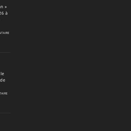
an »
26 à
e
TAIRE
le
 de
AIRE