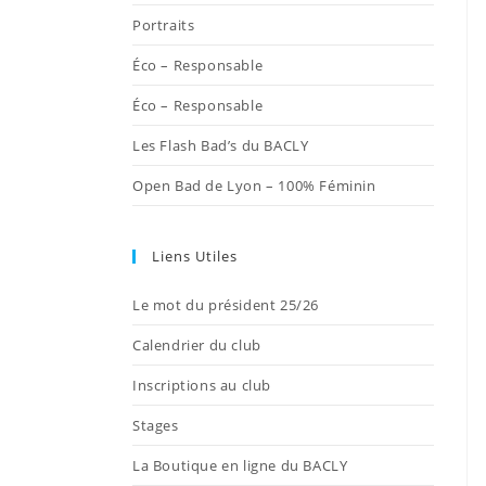
onglet
onglet
onglet
onglet
onglet
Portraits
Éco – Responsable
Éco – Responsable
Les Flash Bad’s du BACLY
Open Bad de Lyon – 100% Féminin
Liens Utiles
Le mot du président 25/26
Calendrier du club
Inscriptions au club
Stages
La Boutique en ligne du BACLY