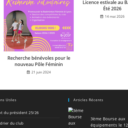
Licence estivale au 
Été 2026
14 mai 2026
Recherche bénévoles pour le
nouveau Pôle Féminin
21 juin 2024
ens Utiles
Articles Récents
t du président 25/26
3ème Bourse aux
drier du club
équipements le 1