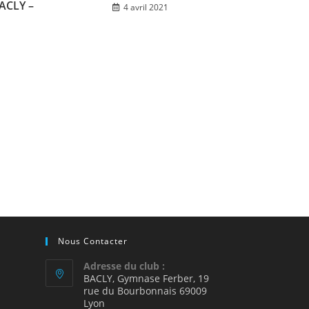
BACLY –
4 avril 2021
Nous Contacter
Adresse du club :
BACLY, Gymnase Ferber, 19
rue du Bourbonnais 69009
2
Lyon