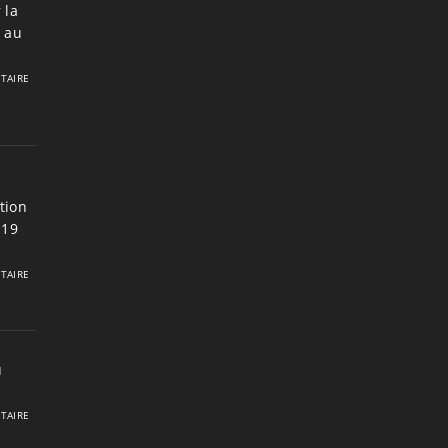
 la
7 au
TAIRE
tion
 19
TAIRE
u
TAIRE