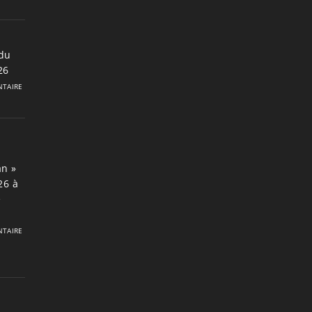
du
26
TAIRE
an »
26 à
e
TAIRE