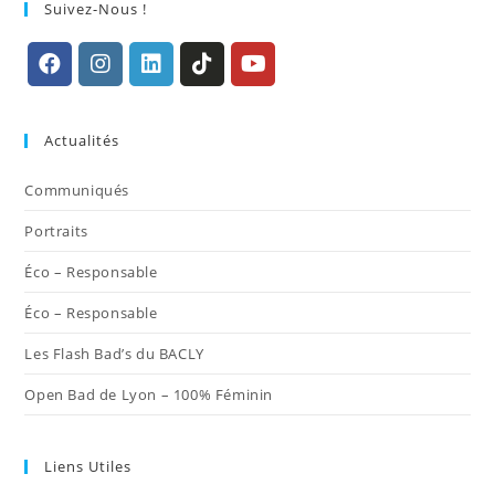
Suivez-Nous !
S’ouvre
S’ouvre
S’ouvre
S’ouvre
S’ouvre
dans
dans
dans
dans
dans
Actualités
un
un
un
un
un
nouvel
nouvel
nouvel
nouvel
nouvel
Communiqués
onglet
onglet
onglet
onglet
onglet
Portraits
Éco – Responsable
Éco – Responsable
Les Flash Bad’s du BACLY
Open Bad de Lyon – 100% Féminin
Liens Utiles