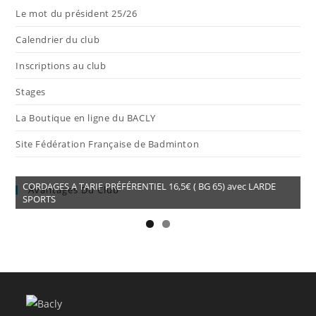
Le mot du président 25/26
Calendrier du club
Inscriptions au club
Stages
La Boutique en ligne du BACLY
Site Fédération Française de Badminton
CORDAGES A TARIF PRÉFÉRENTIEL 16,5€ ( BG 65) avec LARDE
Avantages Du Club
SPORTS