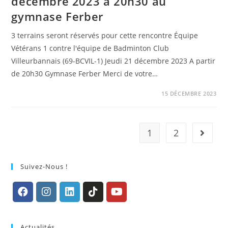
décembre 2023 à 20h30 au
gymnase Ferber
3 terrains seront réservés pour cette rencontre Équipe
Vétérans 1 contre l'équipe de Badminton Club
Villeurbannais (69-BCVIL-1) Jeudi 21 décembre 2023 A partir
de 20h30 Gymnase Ferber Merci de votre…
15 DÉCEMBRE 2023
1
2
Go to t
Suivez-Nous !
S’ouvre
S’ouvre
S’ouvre
S’ouvre
S’ouvre
dans
dans
dans
dans
dans
Actualités