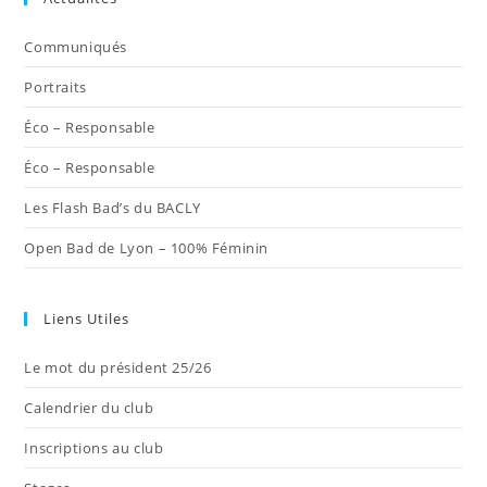
un
un
un
un
un
nouvel
nouvel
nouvel
nouvel
nouvel
Communiqués
onglet
onglet
onglet
onglet
onglet
Portraits
Éco – Responsable
Éco – Responsable
Les Flash Bad’s du BACLY
Open Bad de Lyon – 100% Féminin
Liens Utiles
Le mot du président 25/26
Calendrier du club
Inscriptions au club