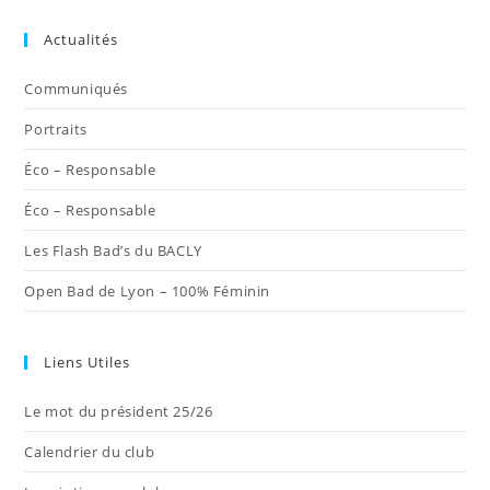
dans
dans
dans
dans
dans
Actualités
un
un
un
un
un
nouvel
nouvel
nouvel
nouvel
nouvel
Communiqués
onglet
onglet
onglet
onglet
onglet
Portraits
Éco – Responsable
Éco – Responsable
Les Flash Bad’s du BACLY
Open Bad de Lyon – 100% Féminin
Liens Utiles
Le mot du président 25/26
Calendrier du club