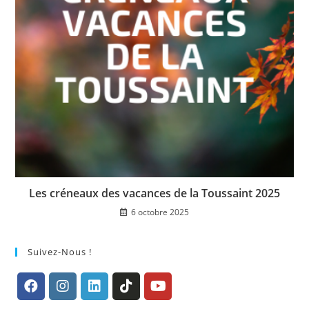
Les créneaux des vacances de la Toussaint 2025
6 octobre 2025
Suivez-Nous !
S’ouvre
S’ouvre
S’ouvre
S’ouvre
S’ouvre