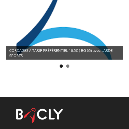
CORDAGES A TARIF PRÉFÉRENTIEL 16,5€ ( BG 65) avec LARDE
SPORTS