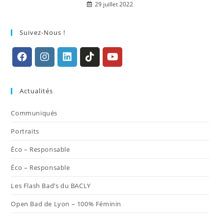
29 juillet 2022
Suivez-Nous !
S’ouvre
S’ouvre
S’ouvre
S’ouvre
S’ouvre
dans
dans
dans
dans
dans
Actualités
un
un
un
un
un
nouvel
nouvel
nouvel
nouvel
nouvel
Communiqués
onglet
onglet
onglet
onglet
onglet
Portraits
Éco – Responsable
Éco – Responsable
Les Flash Bad’s du BACLY
Open Bad de Lyon – 100% Féminin