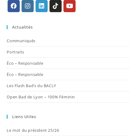
S’ouvre
S’ouvre
S’ouvre
S’ouvre
S’ouvre
dans
dans
dans
dans
dans
Actualités
un
un
un
un
un
nouvel
nouvel
nouvel
nouvel
nouvel
Communiqués
onglet
onglet
onglet
onglet
onglet
Portraits
Éco – Responsable
Éco – Responsable
Les Flash Bad’s du BACLY
Open Bad de Lyon – 100% Féminin
Liens Utiles
Le mot du président 25/26