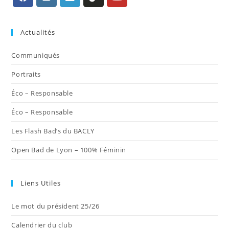
S’ouvre
S’ouvre
S’ouvre
S’ouvre
S’ouvre
dans
dans
dans
dans
dans
Actualités
un
un
un
un
un
nouvel
nouvel
nouvel
nouvel
nouvel
Communiqués
onglet
onglet
onglet
onglet
onglet
Portraits
Éco – Responsable
Éco – Responsable
Les Flash Bad’s du BACLY
Open Bad de Lyon – 100% Féminin
Liens Utiles
Le mot du président 25/26
Calendrier du club