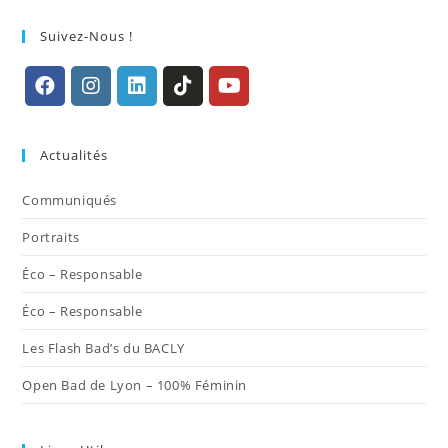
Suivez-Nous !
S’ouvre
S’ouvre
S’ouvre
S’ouvre
S’ouvre
dans
dans
dans
dans
dans
Actualités
un
un
un
un
un
nouvel
nouvel
nouvel
nouvel
nouvel
Communiqués
onglet
onglet
onglet
onglet
onglet
Portraits
Éco – Responsable
Éco – Responsable
Les Flash Bad’s du BACLY
Open Bad de Lyon – 100% Féminin