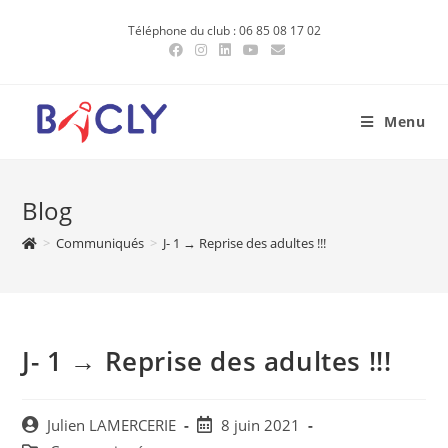
Skip
Téléphone du club : 06 85 08 17 02
to
content
Menu
Blog
>
Communiqués
>
J- 1 → Reprise des adultes !!!
J- 1 → Reprise des adultes !!!
Post
Post
Julien LAMERCERIE
8 juin 2021
author:
published: