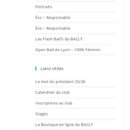
onglet
onglet
onglet
onglet
onglet
Portraits
Éco – Responsable
Éco – Responsable
Les Flash Bad’s du BACLY
Open Bad de Lyon – 100% Féminin
Liens Utiles
Le mot du président 25/26
Calendrier du club
Inscriptions au club
Stages
La Boutique en ligne du BACLY