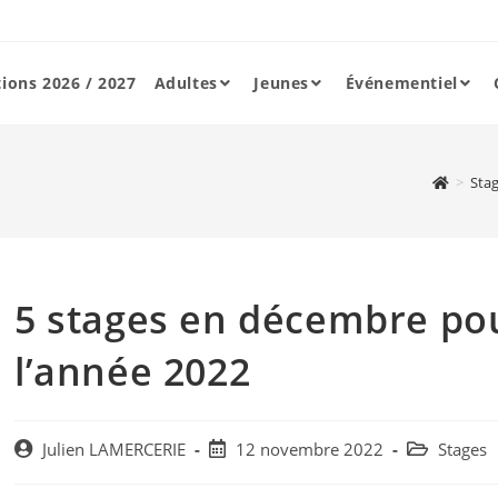
tions 2026 / 2027
Adultes
Jeunes
Événementiel
>
Sta
5 stages en décembre pou
l’année 2022
Post
Post
Post
Julien LAMERCERIE
12 novembre 2022
Stages
author:
published:
category: