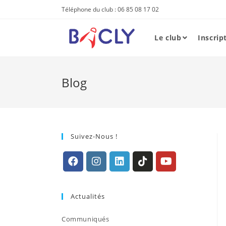
Skip
Téléphone du club : 06 85 08 17 02
to
content
Le club
Inscrip
Blog
Suivez-Nous !
S’ouvre
S’ouvre
S’ouvre
S’ouvre
S’ouvre
dans
dans
dans
dans
dans
Actualités
un
un
un
un
un
nouvel
nouvel
nouvel
nouvel
nouvel
Communiqués