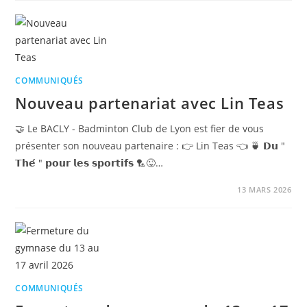
COMMUNIQUÉS
Nouveau partenariat avec Lin Teas
🤝 Le BACLY - Badminton Club de Lyon est fier de vous
présenter son nouveau partenaire : 👉 Lin Teas 👈 🍵 𝗗𝘂 "
𝗧𝗵𝗲́ " 𝗽𝗼𝘂𝗿 𝗹𝗲𝘀 𝘀𝗽𝗼𝗿𝘁𝗶𝗳𝘀 🏸😜…
13 MARS 2026
COMMUNIQUÉS