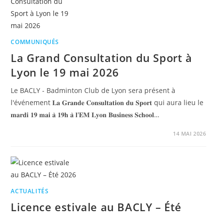
COMMUNIQUÉS
La Grand Consultation du Sport à
Lyon le 19 mai 2026
Le BACLY - Badminton Club de Lyon sera présent à
l'événement 𝐋𝐚 𝐆𝐫𝐚𝐧𝐝𝐞 𝐂𝐨𝐧𝐬𝐮𝐥𝐭𝐚𝐭𝐢𝐨𝐧 𝐝𝐮 𝐒𝐩𝐨𝐫𝐭 qui aura lieu le
𝐦𝐚𝐫𝐝𝐢 𝟏𝟗 𝐦𝐚𝐢 𝐚̀ 𝟏𝟗𝐡 𝐚̀ 𝐥'𝐄𝐌 𝐋𝐲𝐨𝐧 𝐁𝐮𝐬𝐢𝐧𝐞𝐬𝐬 𝐒𝐜𝐡𝐨𝐨𝐥…
14 MAI 2026
ACTUALITÉS
Licence estivale au BACLY – Été