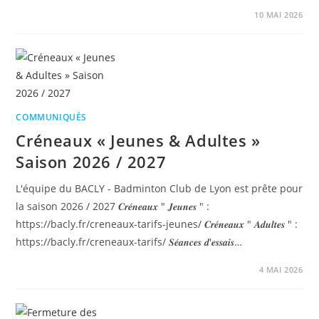
10 MAI 2026
COMMUNIQUÉS
Créneaux « Jeunes & Adultes »
Saison 2026 / 2027
L'équipe du BACLY - Badminton Club de Lyon est prête pour
la saison 2026 / 2027 𝑪𝒓𝒆́𝒏𝒆𝒂𝒖𝒙 " 𝑱𝒆𝒖𝒏𝒆𝒔 " :
https://bacly.fr/creneaux-tarifs-jeunes/ 𝑪𝒓𝒆́𝒏𝒆𝒂𝒖𝒙 " 𝑨𝒅𝒖𝒍𝒕𝒆𝒔 " :
https://bacly.fr/creneaux-tarifs/ 𝑺𝒆́𝒂𝒏𝒄𝒆𝒔 𝒅'𝒆𝒔𝒔𝒂𝒊𝒔…
4 MAI 2026